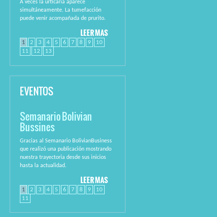
A veces la urticaria aparece
simultáneamente. La tumefacción
puede venir acompañada de prurito.
LEER MAS
1
2
3
4
5
6
7
8
9
10
11
12
13
fake uhren
kopi klokker
replica
watches
repliche orologi
replique
montre
EVENTOS
Semanario Bolivian
Bussines
Gracias al Semanario BolivianBusiness
que realizó una publicación mostrando
nuestra trayectoria desde sus inicios
hasta la actualidad.
LEER MAS
1
2
3
4
5
6
7
8
9
10
11