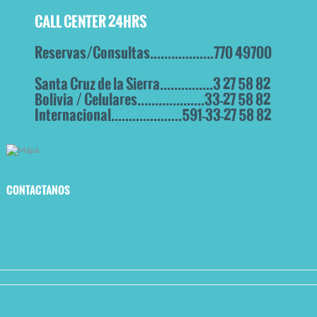
CALL CENTER 24HRS
Reservas/Consultas..................770 49700
Santa Cruz de la Sierra...............3 27 58 82
Bolivia / Celulares...................33-27 58 82
Internacional....................591-33-27 58 82
CONTACTANOS
replica rolex
fake rolex
fake watches
fake rolex watches